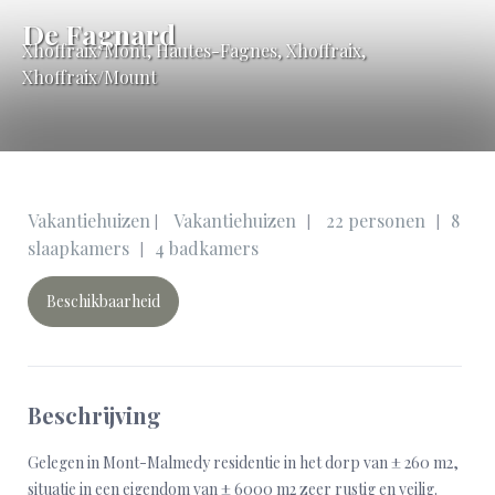
De Fagnard
Xhoffraix/Mont
,
Hautes-Fagnes, Xhoffraix,
Xhoffraix/Mount
Vakantiehuizen
Vakantiehuizen
22 personen
8
|
|
|
slaapkamers
4 badkamers
|
Beschikbaarheid
Beschrijving
Gelegen in Mont-Malmedy residentie in het dorp van ± 260 m2,
situatie in een eigendom van ± 6000 m2 zeer rustig en veilig.