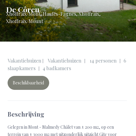
De Côreu
Xhoffraix/Mont
,
Hautes-Fagnes, Xhoffraix,
Xhoffraix/Mount
Vakantiehuizen
Vakantiehuizen
14 personen
6
|
|
|
slaapkamers
4 badkamers
|
Beschikbaarheid
Beschrijving
Gelegen in Mont - Malmedy Châlet van ± 200 m2, op een
terrein van ± 3000 m2 met uitzonderlijk uitzicht Gite voor