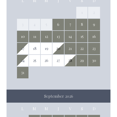
L
M
M
J
V
S
D
1
2
3
4
5
6
7
8
9
10
11
12
13
14
15
16
17
18
19
20
21
22
23
24
25
26
27
28
29
30
31
September 2026
L
M
M
J
V
S
D