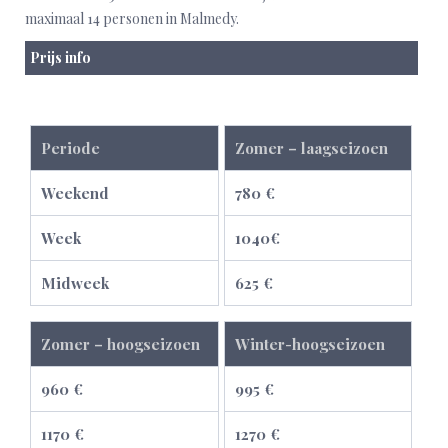
maximaal 14 personen in Malmedy.
Prijs info
Periode
Zomer – laagseizoen
Weekend
780 €
Week
1040€
Midweek
625 €
Zomer – hoogseizoen
Winter-hoogseizoen
960 €
995 €
1170 €
1270 €