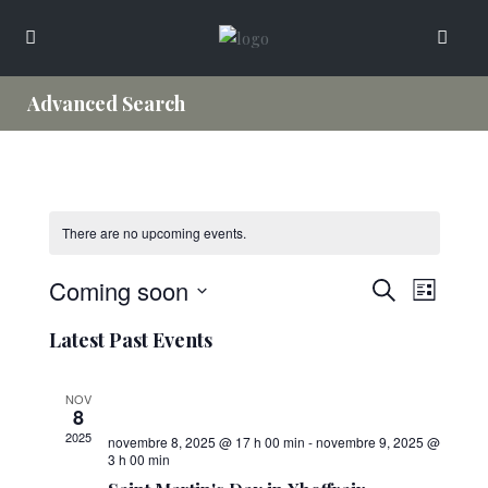
Advanced Search
There are no upcoming events.
View
View
Coming soon
Search
List
naviga
search
Select
Event
Latest Past Events
and
a
navigation
date.
Events
NOV
8
2025
novembre 8, 2025 @ 17 h 00 min
-
novembre 9, 2025 @
3 h 00 min