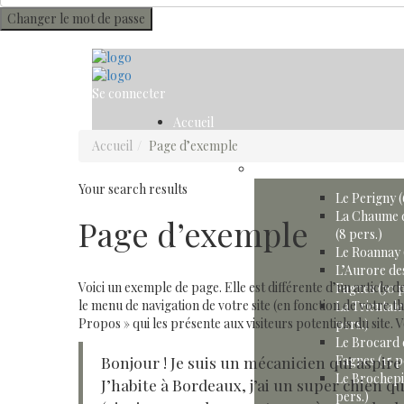
Changer le mot de passe
Se connecter
Accueil
Gîtes
Accueil
Page d’exemple
Xhoffraix / Mont
Your search results
Le Perigny (
La Chaume 
Page d’exemple
(8 pers.)
Le Roannay 
8 novembre 2018 par NancyS
L’Aurore de
Voici un exemple de page. Elle est différente d’un article d
Fagnes (30 p
le menu de navigation de votre site (en fonction de votre
La Trientale
Propos » qui les présente aux visiteurs potentiels du site.
pers.)
Le Brocard 
Bonjour ! Je suis un mécanicien qui aspire 
Fagnes (15 p
Le Brochepi
J’habite à Bordeaux, j’ai un super chien qu
pers.)