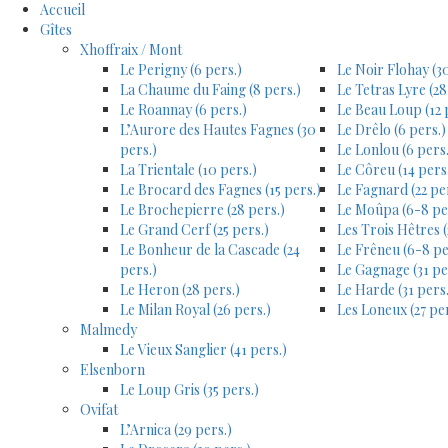
Accueil
Gîtes
Xhoffraix / Mont
Le Perigny (6 pers.)
Le Noir Flohay (30
La Chaume du Faing (8 pers.)
Le Tetras Lyre (28
Le Roannay (6 pers.)
Le Beau Loup (12 
L’Aurore des Hautes Fagnes (30
Le Drêlo (6 pers.)
pers.)
Le Lonlou (6 pers.
La Trientale (10 pers.)
Le Côreu (14 pers
Le Brocard des Fagnes (15 pers.)
Le Fagnard (22 pe
Le Brochepierre (28 pers.)
Le Moûpa (6-8 pe
Le Grand Cerf (25 pers.)
Les Trois Hêtres (
Le Bonheur de la Cascade (24
Le Frêneu (6-8 pe
pers.)
Le Gagnage (31 pe
Le Heron (28 pers.)
Le Harde (31 pers.
Le Milan Royal (26 pers.)
Les Loneux (27 per
Malmedy
Le Vieux Sanglier (41 pers.)
Elsenborn
Le Loup Gris (35 pers.)
Ovifat
L’Arnica (29 pers.)