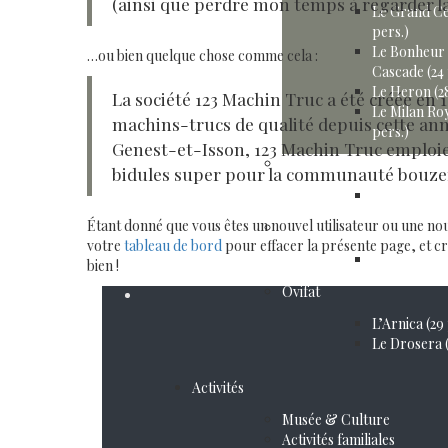
(ainsi que perdre mon temps à regarder la
Le Grand Ce
pers.)
Le Bonheur 
…ou bien quelque chose comme cela :
Cascade (24 
Le Heron (28
La société 123 Machin Truc a été créée en 1
Le Milan Roy
machins-trucs de qualité depuis cette a
pers.)
Genest-et-Isson, 123 Machin Truc emploie
Malmedy
bidules super pour la communauté bouze
Le Vieux San
Étant donné que vous êtes un nouvel utilisateur ou une no
Elsenborn
votre
tableau de bord
pour effacer la présente page, et 
Le Loup Gris
bien !
Ovifat
L’Arnica (29
Le Drosera (
Activités
Musée & Culture
Activités familiales