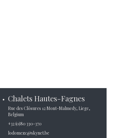
Chalets Hautes-Fagnes
Rue des Clôsures 12 Mont-Malmedy, Liege,
Belgium
+32 (0)80 330-370
lodomezc@skynet.be