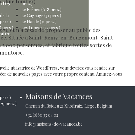
 pluie tomber).
rf (25
pers.)
Le Frêneu (6-8 pers.)
de la
Le Gagnage (31 pers.)
pers.)
Le Harde (31 pers.)
 pers.)
Les Loneux (27 pers.)
971, et n’a cessé de proposer au public des
al (26
nnée. Située à Saint-Remy-en-Bouzemont-Saint-
 2 000 personnes, et fabrique toutes sortes de
montoise.
glier (41 pers.)
uvelle utilisatrice de WordPress, vous devriez vous rendre sur
créer de nouvelles pages avec votre propre contenu. Amusez-vous
 (35 pers.)
Maisons de Vacances
 pers.)
29 pers.)
Chemin du Raideu 21 Xhoffraix, Liege, Belgium
+32 (0)80 33 04 02
info@maisons-de-vacances.be