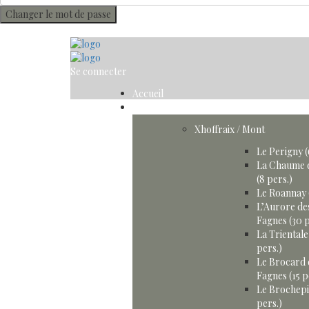
Changer le mot de passe
Se connecter
Accueil
Gîtes
Xhoffraix / Mont
Le Perigny (
La Chaume 
(8 pers.)
Le Roannay 
L’Aurore de
Fagnes (30 p
La Trientale
pers.)
Le Brocard 
Fagnes (15 p
Le Brochepi
pers.)