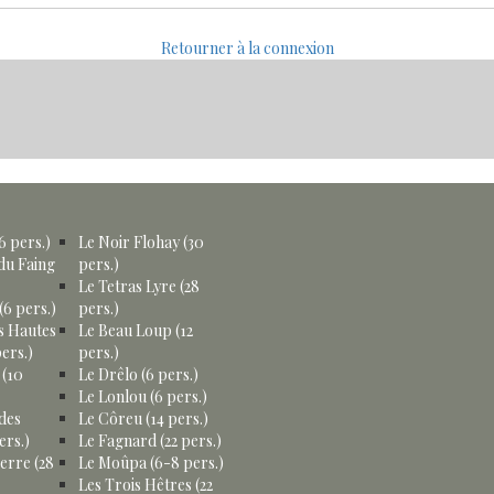
Retourner à la connexion
6 pers.)
Le Noir Flohay (30
du Faing
pers.)
Le Tetras Lyre (28
(6 pers.)
pers.)
s Hautes
Le Beau Loup (12
ers.)
pers.)
 (10
Le Drêlo (6 pers.)
Le Lonlou (6 pers.)
des
Le Côreu (14 pers.)
ers.)
Le Fagnard (22 pers.)
erre (28
Le Moûpa (6-8 pers.)
Les Trois Hêtres (22