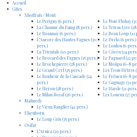
Accueil
Gîtes
Xhoffraix / Mont
Le Perigny (6 pers.)
Le Noir Flohay (30
La Chaume du Faing (8 pers.)
Le Tetras Lyre (28
Le Roannay (6 pers.)
Le Beau Loup (12 
L’Aurore des Hautes Fagnes (30
Le Drêlo (6 pers.)
pers.)
Le Lonlou (6 pers.
La Trientale (10 pers.)
Le Côreu (14 pers
Le Brocard des Fagnes (15 pers.)
Le Fagnard (22 pe
Le Brochepierre (28 pers.)
Le Moûpa (6-8 pe
Le Grand Cerf (25 pers.)
Les Trois Hêtres (
Le Bonheur de la Cascade (24
Le Frêneu (6-8 pe
pers.)
Le Gagnage (31 pe
Le Heron (28 pers.)
Le Harde (31 pers.
Le Milan Royal (26 pers.)
Les Loneux (27 per
Malmedy
Le Vieux Sanglier (41 pers.)
Elsenborn
Le Loup Gris (35 pers.)
Ovifat
L’Arnica (29 pers.)