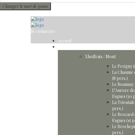
Changer le mot de passe
Se connecter
Accueil
Gîtes
Xhoffraix / Mont
Le Perigny (
La Chaume 
(8 pers.)
Le Roannay 
L’Aurore de
Fagnes (30 p
La Trientale
pers.)
Le Brocard 
Fagnes (15 p
Le Brochepi
pers.)