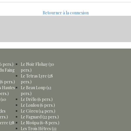
Retourner à la connexion
6 pers.)
Le Noir Flohay (30
du Faing
pers.)
Le Tetras Lyre (28
(6 pers.)
pers.)
s Hautes
Le Beau Loup (12
ers.)
pers.)
 (10
Le Drêlo (6 pers.)
Le Lonlou (6 pers.)
des
Le Côreu (14 pers.)
ers.)
Le Fagnard (22 pers.)
erre (28
Le Moûpa (6-8 pers.)
Les Trois Hêtres (22