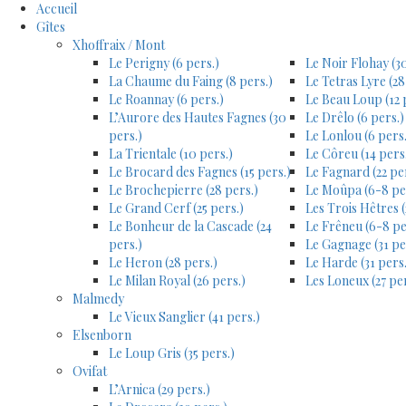
Accueil
Gîtes
Xhoffraix / Mont
Le Perigny (6 pers.)
Le Noir Flohay (30
La Chaume du Faing (8 pers.)
Le Tetras Lyre (28
Le Roannay (6 pers.)
Le Beau Loup (12 
L’Aurore des Hautes Fagnes (30
Le Drêlo (6 pers.)
pers.)
Le Lonlou (6 pers.
La Trientale (10 pers.)
Le Côreu (14 pers
Le Brocard des Fagnes (15 pers.)
Le Fagnard (22 pe
Le Brochepierre (28 pers.)
Le Moûpa (6-8 pe
Le Grand Cerf (25 pers.)
Les Trois Hêtres (
Le Bonheur de la Cascade (24
Le Frêneu (6-8 pe
pers.)
Le Gagnage (31 pe
Le Heron (28 pers.)
Le Harde (31 pers.
Le Milan Royal (26 pers.)
Les Loneux (27 per
Malmedy
Le Vieux Sanglier (41 pers.)
Elsenborn
Le Loup Gris (35 pers.)
Ovifat
L’Arnica (29 pers.)