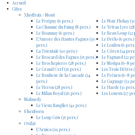
Accueil
Gîtes
Xhoffraix / Mont
Le Perigny (6 pers.)
Le Noir Flohay (30
La Chaume du Faing (8 pers.)
Le Tetras Lyre (28
Le Roannay (6 pers.)
Le Beau Loup (12 
L’Aurore des Hautes Fagnes (30
Le Drêlo (6 pers.)
pers.)
Le Lonlou (6 pers.
La Trientale (10 pers.)
Le Côreu (14 pers
Le Brocard des Fagnes (15 pers.)
Le Fagnard (22 pe
Le Brochepierre (28 pers.)
Le Moûpa (6-8 pe
Le Grand Cerf (25 pers.)
Les Trois Hêtres (
Le Bonheur de la Cascade (24
Le Frêneu (6-8 pe
pers.)
Le Gagnage (31 pe
Le Heron (28 pers.)
Le Harde (31 pers.
Le Milan Royal (26 pers.)
Les Loneux (27 per
Malmedy
Le Vieux Sanglier (41 pers.)
Elsenborn
Le Loup Gris (35 pers.)
Ovifat
L’Arnica (29 pers.)