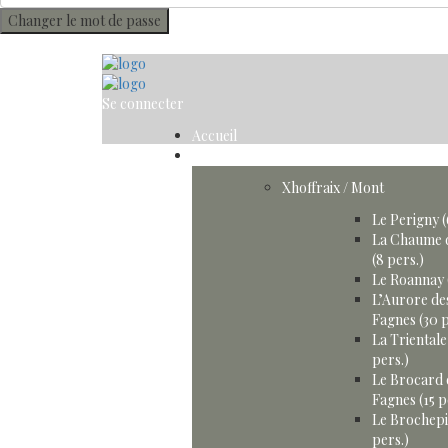
Changer le mot de passe
Se connecter
Accueil
Gîtes
Xhoffraix / Mont
Le Perigny (
La Chaume 
(8 pers.)
Le Roannay 
L’Aurore de
Fagnes (30 p
La Trientale
pers.)
Le Brocard 
Fagnes (15 p
Le Brochepi
pers.)