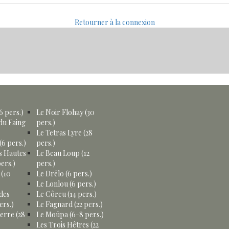
Retourner à la connexion
6 pers.)
Le Noir Flohay (30
du Faing
pers.)
Le Tetras Lyre (28
(6 pers.)
pers.)
s Hautes
Le Beau Loup (12
ers.)
pers.)
 (10
Le Drêlo (6 pers.)
Le Lonlou (6 pers.)
des
Le Côreu (14 pers.)
ers.)
Le Fagnard (22 pers.)
erre (28
Le Moûpa (6-8 pers.)
Les Trois Hêtres (22