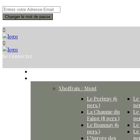
Changer le mot de passe
Se connecter
Accueil
Gîtes
Xhoffraix / Mont
Le Perigny (6
Le 
pers.)
per
La Chaume du
Le
Faing (8 pers.)
per
Le Roannay (6
Le 
pers.)
Le
L’Aurore des
per