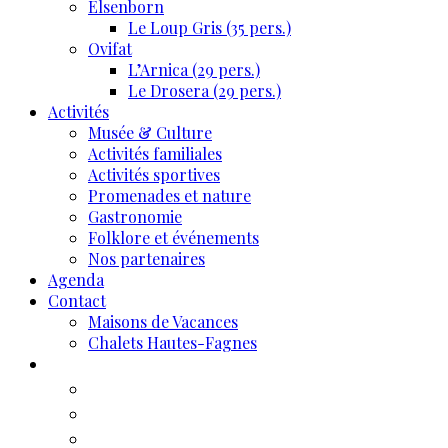
Elsenborn
Le Loup Gris (35 pers.)
Ovifat
L’Arnica (29 pers.)
Le Drosera (29 pers.)
Activités
Musée & Culture
Activités familiales
Activités sportives
Promenades et nature
Gastronomie
Folklore et événements
Nos partenaires
Agenda
Contact
Maisons de Vacances
Chalets Hautes-Fagnes