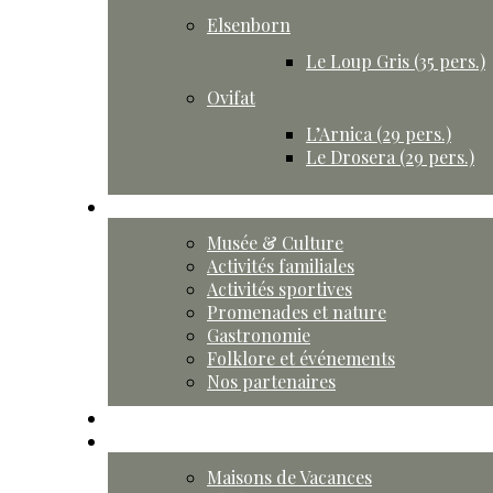
Elsenborn
Le Loup Gris (35 pers.)
Ovifat
L’Arnica (29 pers.)
Le Drosera (29 pers.)
Activités
Musée & Culture
Activités familiales
Activités sportives
Promenades et nature
Gastronomie
Folklore et événements
Nos partenaires
Agenda
Contact
Maisons de Vacances