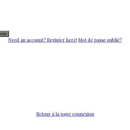
cter
Need an account? Register here!
Mot de passe oublié?
Retour à la page connexion