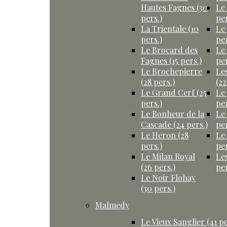
Hautes Fagnes (30
Le
pers.)
per
La Trientale (10
Le
pers.)
per
Le Brocard des
Le
Fagnes (15 pers.)
per
Le Brochepierre
Le
(28 pers.)
(22
Le Grand Cerf (25
Le
pers.)
per
Le Bonheur de la
Le
Cascade (24 pers.)
per
Le Heron (28
Le
pers.)
per
Le Milan Royal
Le
(26 pers.)
per
Le Noir Flohay
(30 pers.)
Malmedy
Le Vieux Sanglier (41 pe