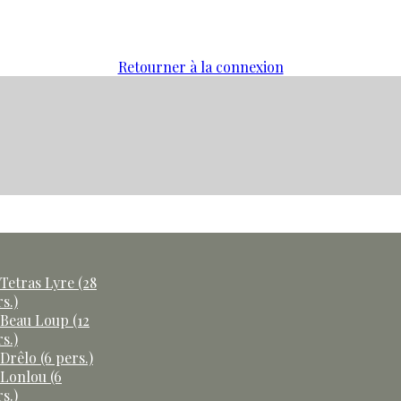
Retourner à la connexion
Tetras Lyre (28
s.)
 Beau Loup (12
s.)
Drêlo (6 pers.)
 Lonlou (6
s.)