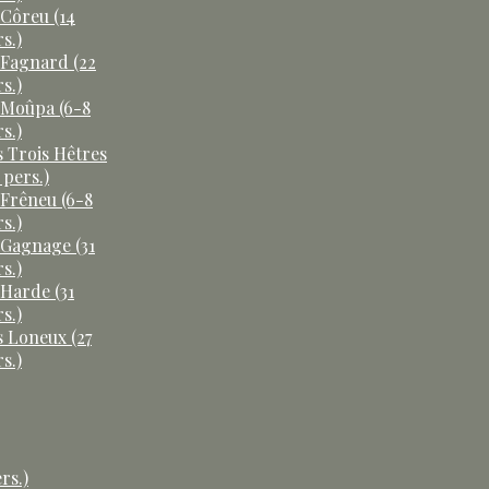
 Côreu (14
s.)
 Fagnard (22
s.)
 Moûpa (6-8
s.)
s Trois Hêtres
 pers.)
 Frêneu (6-8
s.)
 Gagnage (31
s.)
 Harde (31
s.)
s Loneux (27
s.)
rs.)