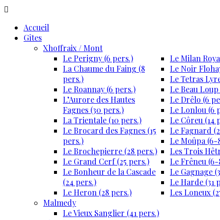
Accueil
Gîtes
Xhoffraix / Mont
Le Perigny (6 pers.)
Le Milan Royal
La Chaume du Faing (8
Le Noir Flohay
pers.)
Le Tetras Lyre
Le Roannay (6 pers.)
Le Beau Loup 
L’Aurore des Hautes
Le Drêlo (6 pe
Fagnes (30 pers.)
Le Lonlou (6 p
La Trientale (10 pers.)
Le Côreu (14 p
Le Brocard des Fagnes (15
Le Fagnard (2
pers.)
Le Moûpa (6-8
Le Brochepierre (28 pers.)
Les Trois Hêtr
Le Grand Cerf (25 pers.)
Le Frêneu (6-8
Le Bonheur de la Cascade
Le Gagnage (3
(24 pers.)
Le Harde (31 p
Le Heron (28 pers.)
Les Loneux (27
Malmedy
Le Vieux Sanglier (41 pers.)