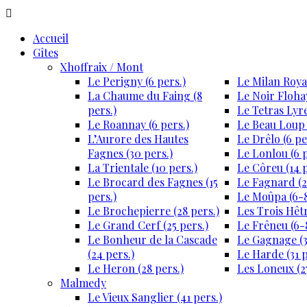
Accueil
Gîtes
Xhoffraix / Mont
Le Perigny (6 pers.)
Le Milan Royal
La Chaume du Faing (8
Le Noir Flohay
pers.)
Le Tetras Lyre
Le Roannay (6 pers.)
Le Beau Loup 
L’Aurore des Hautes
Le Drêlo (6 pe
Fagnes (30 pers.)
Le Lonlou (6 p
La Trientale (10 pers.)
Le Côreu (14 p
Le Brocard des Fagnes (15
Le Fagnard (2
pers.)
Le Moûpa (6-8
Le Brochepierre (28 pers.)
Les Trois Hêtr
Le Grand Cerf (25 pers.)
Le Frêneu (6-8
Le Bonheur de la Cascade
Le Gagnage (3
(24 pers.)
Le Harde (31 p
Le Heron (28 pers.)
Les Loneux (27
Malmedy
Le Vieux Sanglier (41 pers.)