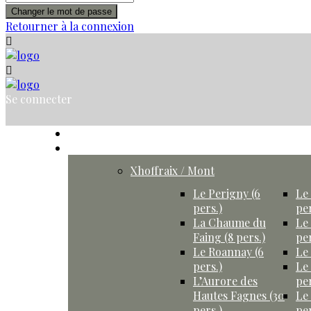
Changer le mot de passe
Retourner à la connexion
Se connecter
Accueil
Gîtes
Xhoffraix / Mont
Le Perigny (6
Le 
pers.)
per
La Chaume du
Le
Faing (8 pers.)
per
Le Roannay (6
Le 
pers.)
Le
L’Aurore des
per
Hautes Fagnes (30
Le
pers.)
per