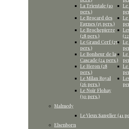
La Trientale (10
Le
pers.)
per
Le Brocard des
Le
Fagnes (15 pers.)
per
Le Brochepierre
Le
(28 pers.)
(22
Le Grand Cerf (25
Le
pers.)
per
Le Bonheur de la
Le
Cascade (24 pers.)
per
Le Heron (28
Le
pers.)
per
Le Milan Royal
Le
(26 pers.)
per
Le Noir Flohay
(30 pers.)
Malmedy
Le Vieux Sanglier (41 pe
Elsenborn