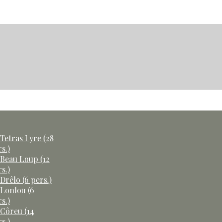
Tetras Lyre (28
s.)
 Beau Loup (12
s.)
Drêlo (6 pers.)
 Lonlou (6
s.)
 Côreu (14
s.)