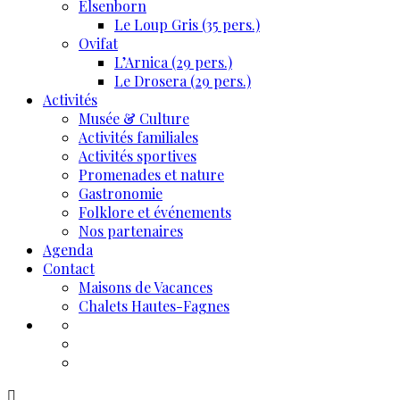
Elsenborn
Le Loup Gris (35 pers.)
Ovifat
L’Arnica (29 pers.)
Le Drosera (29 pers.)
Activités
Musée & Culture
Activités familiales
Activités sportives
Promenades et nature
Gastronomie
Folklore et événements
Nos partenaires
Agenda
Contact
Maisons de Vacances
Chalets Hautes-Fagnes