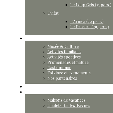
Le Loup Gris (35 pers.)
Ovifat
L’Arnica (29 pers.)
Le Drosera (29 pers.)
Activités
Musée & Culture
Activités familiales
Activités sportives
Promenades et nature
Gastronomie
Folklore et événements
Nos partenaires
Agenda
Contact
Maisons de Vacances
Chalets Hautes-Fagnes