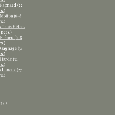
 Fagnard (22
s.)
 Moûpa (6-8
s.)
s Trois Hêtres
 pers.)
 Frêneu (6-8
s.)
 Gagnage (31
s.)
 Harde (31
s.)
s Loneux (27
s.)
rs.)