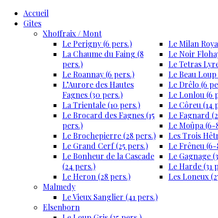
Accueil
Gîtes
Xhoffraix / Mont
Le Perigny (6 pers.)
Le Milan Royal
La Chaume du Faing (8
Le Noir Flohay
pers.)
Le Tetras Lyre
Le Roannay (6 pers.)
Le Beau Loup 
L’Aurore des Hautes
Le Drêlo (6 pe
Fagnes (30 pers.)
Le Lonlou (6 p
La Trientale (10 pers.)
Le Côreu (14 p
Le Brocard des Fagnes (15
Le Fagnard (2
pers.)
Le Moûpa (6-8
Le Brochepierre (28 pers.)
Les Trois Hêtr
Le Grand Cerf (25 pers.)
Le Frêneu (6-8
Le Bonheur de la Cascade
Le Gagnage (3
(24 pers.)
Le Harde (31 p
Le Heron (28 pers.)
Les Loneux (27
Malmedy
Le Vieux Sanglier (41 pers.)
Elsenborn
Le Loup Gris (35 pers.)