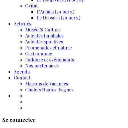
Ovifat
L’Arnica (29 pers.)
Le Drosera (29 pers.)
Activités
Musée & Culture
Activités familiales
Activités sportives
Promenades et nature
Gastronomie
Folklore et événements
Nos partenaires
Agenda
Contact
Maisons de Vacances
Chalets Hautes-Fagnes
Se connecter