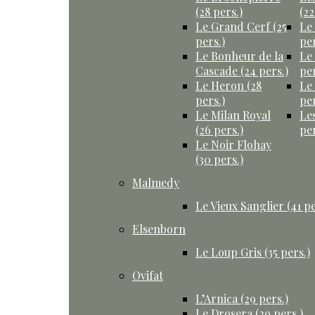
(28 pers.)
(22
Le Grand Cerf (25
Le
pers.)
per
Le Bonheur de la
Le
Cascade (24 pers.)
per
Le Heron (28
Le
pers.)
per
Le Milan Royal
Le
(26 pers.)
per
Le Noir Flohay
(30 pers.)
Malmedy
Le Vieux Sanglier (41 pe
Elsenborn
Le Loup Gris (35 pers.)
Ovifat
L’Arnica (29 pers.)
Le Drosera (29 pers.)