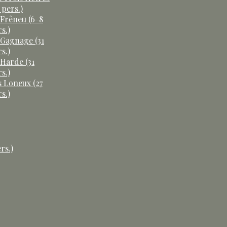
 pers.)
 Frêneu (6-8
s.)
 Gagnage (31
s.)
 Harde (31
s.)
s Loneux (27
s.)
rs.)