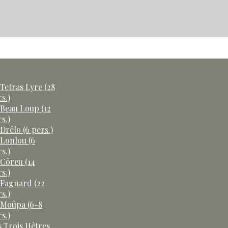
Tetras Lyre (28
s.)
 Beau Loup (12
s.)
Drêlo (6 pers.)
 Lonlou (6
s.)
 Côreu (14
s.)
 Fagnard (22
s.)
 Moûpa (6-8
s.)
s Trois Hêtres