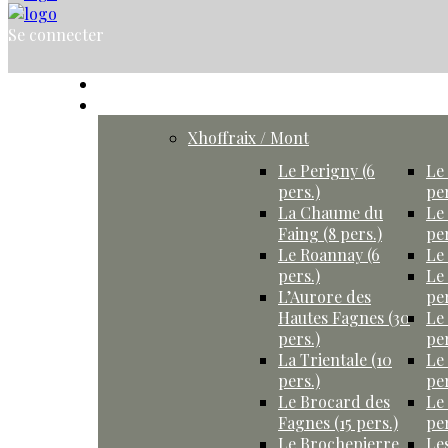
Se connecter
Accueil
Gîtes
Xhoffraix / Mont
Le Perigny (6
Le 
pers.)
per
La Chaume du
Le
Faing (8 pers.)
per
Le Roannay (6
Le 
pers.)
Le
L’Aurore des
per
Hautes Fagnes (30
Le
pers.)
per
La Trientale (10
Le
pers.)
per
Le Brocard des
Le
Fagnes (15 pers.)
per
Le Brochepierre
Le