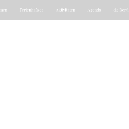
mmen
Ferienhaüser
Aktivitäten
Agenda
die Ber