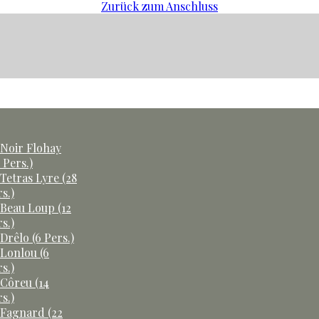
Zurück zum Anschluss
 Noir Flohay
 Pers.)
Tetras Lyre (28
s.)
 Beau Loup (12
s.)
Drêlo (6 Pers.)
 Lonlou (6
s.)
 Côreu (14
s.)
 Fagnard (22