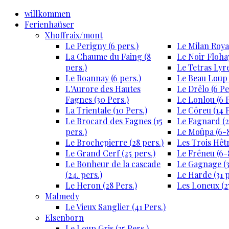
willkommen
Ferienhaüser
Xhoffraix/mont
Le Perigny (6 pers.)
Le Milan Royal
La Chaume du Faing (8
Le Noir Flohay
pers.)
Le Tetras Lyre
Le Roannay (6 pers.)
Le Beau Loup 
L'Aurore des Hautes
Le Drêlo (6 Pe
Fagnes (30 Pers.)
Le Lonlou (6 P
La Trientale (10 Pers.)
Le Côreu (14 P
Le Brocard des Fagnes (15
Le Fagnard (2
pers.)
Le Moûpa (6-8
Le Brochepierre (28 pers.)
Les Trois Hêtr
Le Grand Cerf (25 pers.)
Le Frêneu (6-8
Le Bonheur de la cascade
Le Gagnage (3
(24. pers.)
Le Harde (31 p
Le Heron (28 Pers.)
Les Loneux (27
Malmedy
Le Vieux Sanglier (41 Pers.)
Elsenborn
Le Loup Gris (35 Pers.)