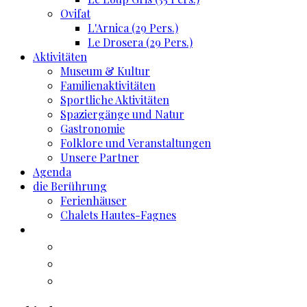
Ovifat
L'Arnica (29 Pers.)
Le Drosera (29 Pers.)
Aktivitäten
Museum & Kultur
Familienaktivitäten
Sportliche Aktivitäten
Spaziergänge und Natur
Gastronomie
Folklore und Veranstaltungen
Unsere Partner
Agenda
die Berührung
Ferienhäuser
Chalets Hautes-Fagnes