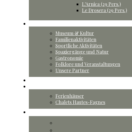
L'Arnica (29 Pers.)
Le Drosera (29 Pers.)
Aktivitäten
Museum & Kultur
Familienaktivitäten
Sportliche Aktivitäten
Spaziergänge und Natur
Gastronomie
Folklore und Veranstaltungen
Unsere Partner
Agenda
die Berührung
Ferienhäuser
Chalets Hautes-Fagnes