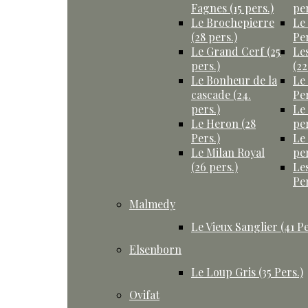
Fagnes (15 pers.)
per
Le Brochepierre
Le
(28 pers.)
Per
Le Grand Cerf (25
Le
pers.)
(22
Le Bonheur de la
Le
cascade (24.
Per
pers.)
Le
Le Heron (28
per
Pers.)
Le
Le Milan Royal
per
(26 pers.)
Le
Per
Malmedy
Le Vieux Sanglier (41 Pe
Elsenborn
Le Loup Gris (35 Pers.)
Ovifat