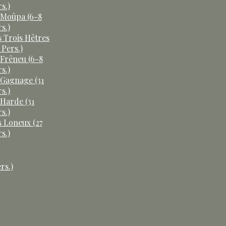
s.)
 Moûpa (6-8
s.)
s Trois Hêtres
 Pers.)
 Frêneu (6-8
s.)
 Gagnage (31
s.)
 Harde (31
s.)
s Loneux (27
s.)
rs.)