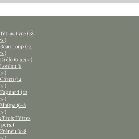
Tetras Lyre (28
s.)
 Beau Loup (12
s.)
Drêlo (6 pers.)
 Lonlou (6
s.)
 Côreu (14
s.)
 Fagnard (22
s.)
 Moûpa (6-8
s.)
s Trois Hêtres
 pers.)
 Frêneu (6-8
s.)