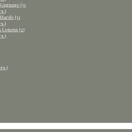
 Gagnage (31
s.)
 Harde (31
s.)
s Loneux (27
s.)
rs.)