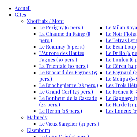
Accueil
Gîtes
Xhoffraix / Mont
Le Perigny (6 pers.)
Le Milan Royal
La Chaume du Faing (8
Le Noir Flohay
pers.)
Le Tetras Lyre
Le Roannay (6 pers.)
Le Beau Loup 
L’Aurore des Hautes
Le Drêlo (6 pe
Fagnes (30 pers.)
Le Lonlou (6 p
La Trientale (10 pers.)
Le Côreu (14 p
Le Brocard des Fagnes (15
Le Fagnard (2
pers.)
Le Moûpa (6-8
Le Brochepierre (28 pers.)
Les Trois Hêtr
Le Grand Cerf (25 pers.)
Le Frêneu (6-8
Le Bonheur de la Cascade
Le Gagnage (3
(24 pers.)
Le Harde (31 p
Le Heron (28 pers.)
Les Loneux (27
Malmedy
Le Vieux Sanglier (41 pers.)
Elsenborn
Le Loup Gris (35 pers.)