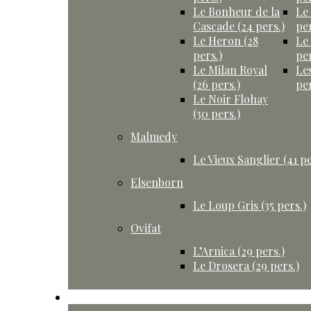
Le Bonheur de la
Le
Cascade (24 pers.)
per
Le Heron (28
Le
pers.)
per
Le Milan Royal
Le
(26 pers.)
per
Le Noir Flohay
(30 pers.)
Malmedy
Le Vieux Sanglier (41 pe
Elsenborn
Le Loup Gris (35 pers.)
Ovifat
L’Arnica (29 pers.)
Le Drosera (29 pers.)
Activités