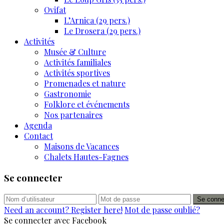
Ovifat
L’Arnica (29 pers.)
Le Drosera (29 pers.)
Activités
Musée & Culture
Activités familiales
Activités sportives
Promenades et nature
Gastronomie
Folklore et événements
Nos partenaires
Agenda
Contact
Maisons de Vacances
Chalets Hautes-Fagnes
Se connecter
Se conne
Need an account? Register here!
Mot de passe oublié?
Se connecter avec Facebook