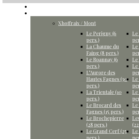
Accueil
Gîtes
Xhoffraix / Mont
Le Perigny (6
Le 
pers.)
per
La Chaume du
Le
Faing (8 pers.)
per
Le Roannay (6
Le 
pers.)
Le
L’Aurore des
per
Hautes Fagnes (30
Le
pers.)
per
La Trientale (10
Le
pers.)
per
Le Brocard des
Le
Fagnes (15 pers.)
per
Le Brochepierre
Le
(28 pers.)
(22
Le Grand Cerf (25
Le
pers.)
per