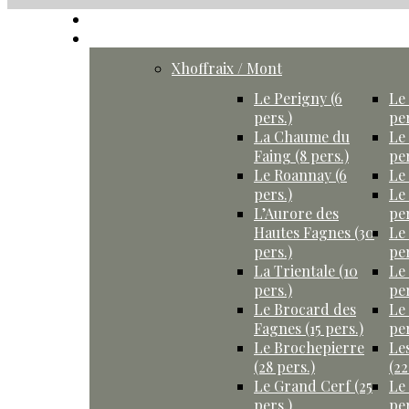
Accueil
Gîtes
Xhoffraix / Mont
Le Perigny (6
Le 
pers.)
per
La Chaume du
Le
Faing (8 pers.)
per
Le Roannay (6
Le 
pers.)
Le
L’Aurore des
per
Hautes Fagnes (30
Le
pers.)
per
La Trientale (10
Le
pers.)
per
Le Brocard des
Le
Fagnes (15 pers.)
per
Le Brochepierre
Le
(28 pers.)
(22
Le Grand Cerf (25
Le
pers.)
per