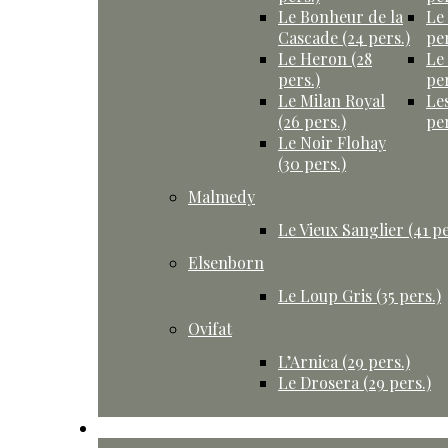
Le Bonheur de la
Le
Cascade (24 pers.)
per
Le Heron (28
Le
pers.)
per
Le Milan Royal
Le
(26 pers.)
per
Le Noir Flohay
(30 pers.)
Malmedy
Le Vieux Sanglier (41 pe
Elsenborn
Le Loup Gris (35 pers.)
Ovifat
L’Arnica (29 pers.)
Le Drosera (29 pers.)
Activités