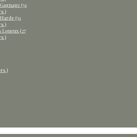
 Gagnage (31
s.)
 Harde (31
s.)
s Loneux (27
s.)
rs.)