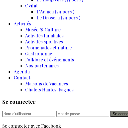
Ovifat
L’Arnica (29 pers.)
Le Drosera (29 pers.)
Activités
Musée & Culture
Activités familiales
Activités sportives
Promenades et nature
Gastronomie
Folklore et événements
Nos partenaires
Agenda
Contact
Maisons de Vacances
Chalets Hautes-Fagnes
Se connecter
Se conne
Se connecter avec Facebook