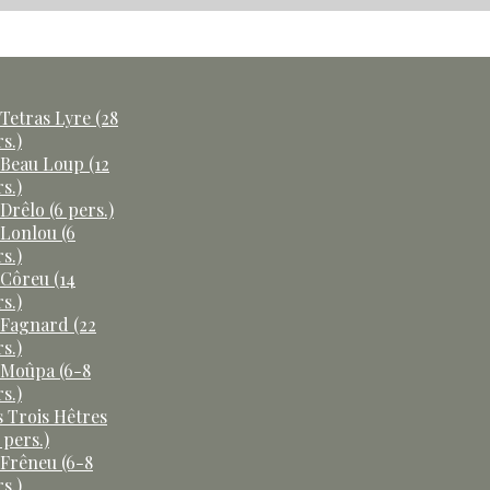
Tetras Lyre (28
s.)
 Beau Loup (12
s.)
Drêlo (6 pers.)
 Lonlou (6
s.)
 Côreu (14
s.)
 Fagnard (22
s.)
 Moûpa (6-8
s.)
s Trois Hêtres
 pers.)
 Frêneu (6-8
s.)