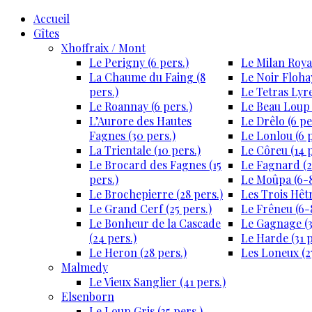
Accueil
Gîtes
Xhoffraix / Mont
Le Perigny (6 pers.)
Le Milan Royal
La Chaume du Faing (8
Le Noir Flohay
pers.)
Le Tetras Lyre
Le Roannay (6 pers.)
Le Beau Loup 
L’Aurore des Hautes
Le Drêlo (6 pe
Fagnes (30 pers.)
Le Lonlou (6 p
La Trientale (10 pers.)
Le Côreu (14 p
Le Brocard des Fagnes (15
Le Fagnard (2
pers.)
Le Moûpa (6-8
Le Brochepierre (28 pers.)
Les Trois Hêtr
Le Grand Cerf (25 pers.)
Le Frêneu (6-8
Le Bonheur de la Cascade
Le Gagnage (3
(24 pers.)
Le Harde (31 p
Le Heron (28 pers.)
Les Loneux (27
Malmedy
Le Vieux Sanglier (41 pers.)
Elsenborn
Le Loup Gris (35 pers.)