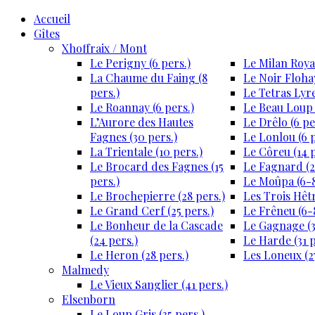
Accueil
Gîtes
Xhoffraix / Mont
Le Perigny (6 pers.)
Le Milan Royal
La Chaume du Faing (8
Le Noir Flohay
pers.)
Le Tetras Lyre
Le Roannay (6 pers.)
Le Beau Loup 
L’Aurore des Hautes
Le Drêlo (6 pe
Fagnes (30 pers.)
Le Lonlou (6 p
La Trientale (10 pers.)
Le Côreu (14 p
Le Brocard des Fagnes (15
Le Fagnard (2
pers.)
Le Moûpa (6-8
Le Brochepierre (28 pers.)
Les Trois Hêtr
Le Grand Cerf (25 pers.)
Le Frêneu (6-8
Le Bonheur de la Cascade
Le Gagnage (3
(24 pers.)
Le Harde (31 p
Le Heron (28 pers.)
Les Loneux (27
Malmedy
Le Vieux Sanglier (41 pers.)
Elsenborn
Le Loup Gris (35 pers.)