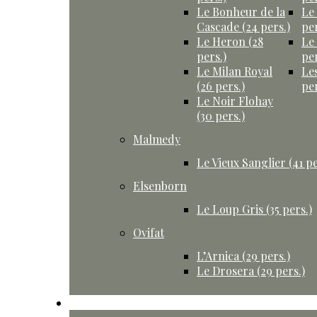
Le Bonheur de la
Le
Cascade (24 pers.)
per
Le Heron (28
Le
pers.)
per
Le Milan Royal
Le
(26 pers.)
per
Le Noir Flohay
(30 pers.)
Malmedy
Le Vieux Sanglier (41 pe
Elsenborn
Le Loup Gris (35 pers.)
Ovifat
L’Arnica (29 pers.)
Le Drosera (29 pers.)
Activités