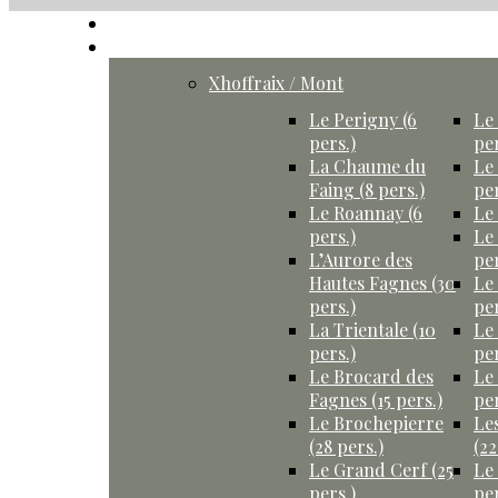
Accueil
Gîtes
Xhoffraix / Mont
Le Perigny (6
Le 
pers.)
per
La Chaume du
Le
Faing (8 pers.)
per
Le Roannay (6
Le 
pers.)
Le
L’Aurore des
per
Hautes Fagnes (30
Le
pers.)
per
La Trientale (10
Le
pers.)
per
Le Brocard des
Le
Fagnes (15 pers.)
per
Le Brochepierre
Le
(28 pers.)
(22
Le Grand Cerf (25
Le
pers.)
per