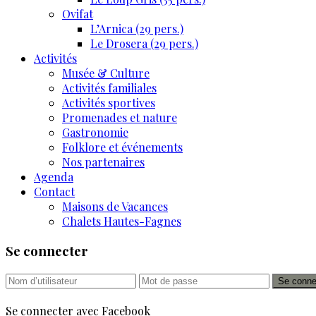
Ovifat
L’Arnica (29 pers.)
Le Drosera (29 pers.)
Activités
Musée & Culture
Activités familiales
Activités sportives
Promenades et nature
Gastronomie
Folklore et événements
Nos partenaires
Agenda
Contact
Maisons de Vacances
Chalets Hautes-Fagnes
Se connecter
Se conne
Se connecter avec Facebook