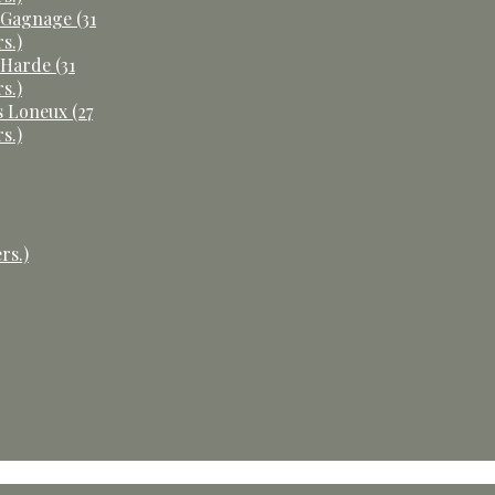
 Gagnage (31
s.)
 Harde (31
s.)
s Loneux (27
s.)
rs.)