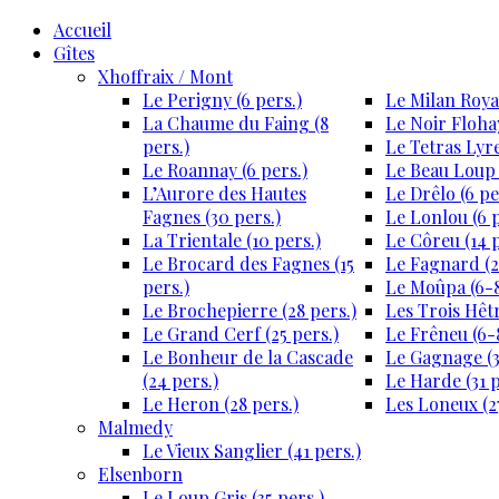
Accueil
Gîtes
Xhoffraix / Mont
Le Perigny (6 pers.)
Le Milan Royal
La Chaume du Faing (8
Le Noir Flohay
pers.)
Le Tetras Lyre
Le Roannay (6 pers.)
Le Beau Loup 
L’Aurore des Hautes
Le Drêlo (6 pe
Fagnes (30 pers.)
Le Lonlou (6 p
La Trientale (10 pers.)
Le Côreu (14 p
Le Brocard des Fagnes (15
Le Fagnard (2
pers.)
Le Moûpa (6-8
Le Brochepierre (28 pers.)
Les Trois Hêtr
Le Grand Cerf (25 pers.)
Le Frêneu (6-8
Le Bonheur de la Cascade
Le Gagnage (3
(24 pers.)
Le Harde (31 p
Le Heron (28 pers.)
Les Loneux (27
Malmedy
Le Vieux Sanglier (41 pers.)
Elsenborn
Le Loup Gris (35 pers.)