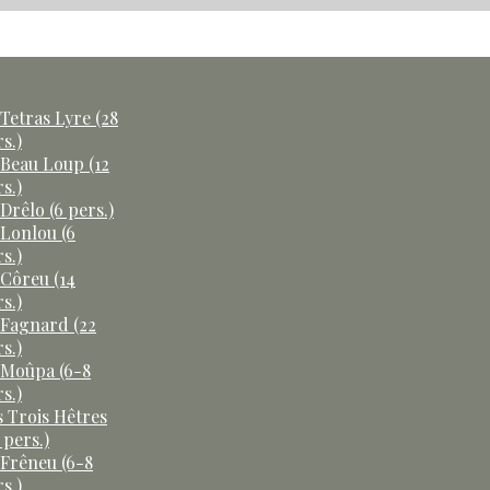
Tetras Lyre (28
s.)
 Beau Loup (12
s.)
Drêlo (6 pers.)
 Lonlou (6
s.)
 Côreu (14
s.)
 Fagnard (22
s.)
 Moûpa (6-8
s.)
s Trois Hêtres
 pers.)
 Frêneu (6-8
s.)