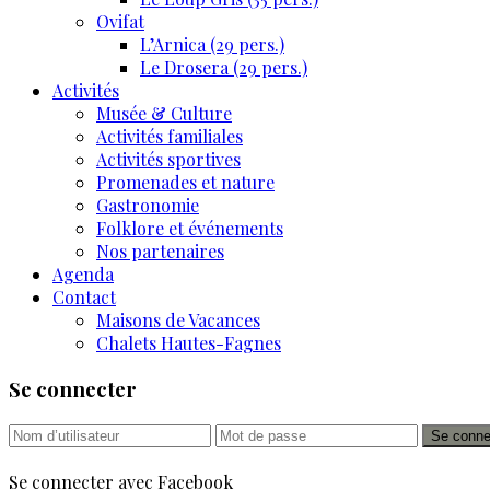
Ovifat
L’Arnica (29 pers.)
Le Drosera (29 pers.)
Activités
Musée & Culture
Activités familiales
Activités sportives
Promenades et nature
Gastronomie
Folklore et événements
Nos partenaires
Agenda
Contact
Maisons de Vacances
Chalets Hautes-Fagnes
Se connecter
Se conne
Se connecter avec Facebook