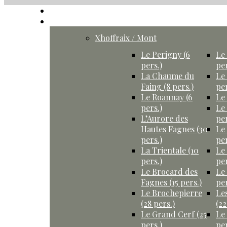
Accueil
Gîtes
Xhoffraix / Mont
Le Perigny (6
Le 
pers.)
per
La Chaume du
Le
Faing (8 pers.)
per
Le Roannay (6
Le 
pers.)
Le
L’Aurore des
per
Hautes Fagnes (30
Le
pers.)
per
La Trientale (10
Le
pers.)
per
Le Brocard des
Le
Fagnes (15 pers.)
per
Le Brochepierre
Le
(28 pers.)
(22
Le Grand Cerf (25
Le
pers.)
per