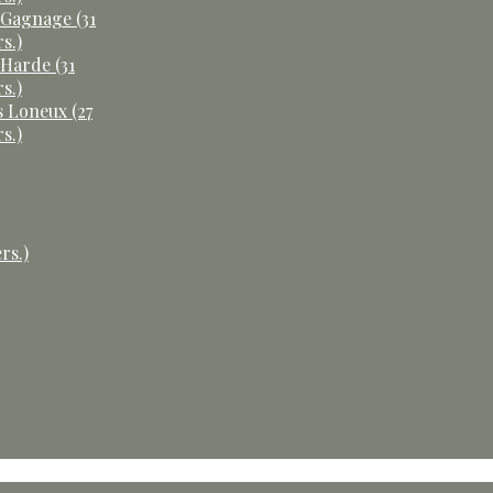
 Gagnage (31
s.)
 Harde (31
s.)
s Loneux (27
s.)
rs.)