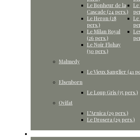
Le Bonheur de la
Le
Cascade (24 pers.)
per
Le Heron (28
Le
pers.)
per
Le Milan Royal
Le
(26 pers.)
per
Le Noir Flohay
(30 pers.)
Malmedy
Le Vieux Sanglier (41 pe
Elsenborn
Le Loup Gris (35 pers.)
Ovifat
L’Arnica (29 pers.)
Le Drosera (29 pers.)
Activités