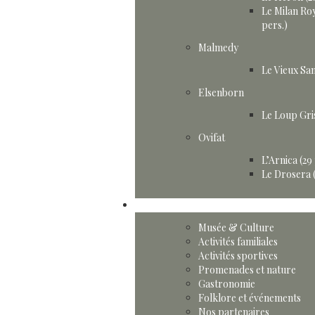
Le Milan Roy
pers.)
Malmedy
Le Vieux San
Elsenborn
Le Loup Gris
Ovifat
L’Arnica (29
Le Drosera (
Activités
Musée & Culture
Activités familiales
Activités sportives
Promenades et nature
Gastronomie
Folklore et événements
Nos partenaires