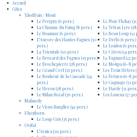
Accueil
Gîtes
Xhoffraix / Mont
Le Perigny (6 pers.)
Le Noir Flohay (30
La Chaume du Faing (8 pers.)
Le Tetras Lyre (28
Le Roannay (6 pers.)
Le Beau Loup (12 
L’Aurore des Hautes Fagnes (30
Le Drêlo (6 pers.)
pers.)
Le Lonlou (6 pers.
La Trientale (10 pers.)
Le Côreu (14 pers
Le Brocard des Fagnes (15 pers.)
Le Fagnard (22 pe
Le Brochepierre (28 pers.)
Le Moûpa (6-8 pe
Le Grand Cerf (25 pers.)
Les Trois Hêtres (
Le Bonheur de la Cascade (24
Le Frêneu (6-8 pe
pers.)
Le Gagnage (31 pe
Le Heron (28 pers.)
Le Harde (31 pers.
Le Milan Royal (26 pers.)
Les Loneux (27 per
Malmedy
Le Vieux Sanglier (41 pers.)
Elsenborn
Le Loup Gris (35 pers.)
Ovifat
L’Arnica (29 pers.)