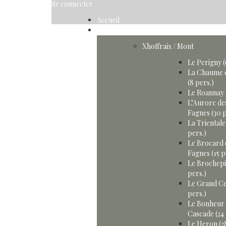
Se connecter
Accueil
Gîtes
Xhoffraix / Mont
Le Perigny (
La Chaume 
(8 pers.)
Le Roannay 
L’Aurore de
Fagnes (30 p
La Trientale
pers.)
Le Brocard 
Fagnes (15 p
Le Brochepi
pers.)
Le Grand Ce
pers.)
Le Bonheur 
Cascade (24 
Le Heron (28