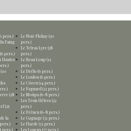
6 pers.)
Le Noir Flohay (30
du Faing
pers.)
Le Tetras Lyre (28
(6 pers.)
pers.)
s Hautes
Le Beau Loup (12
ers.)
pers.)
 (10
Le Drêlo (6 pers.)
Le Lonlou (6 pers.)
des
Le Côreu (14 pers.)
ers.)
Le Fagnard (22 pers.)
erre (28
Le Moûpa (6-8 pers.)
Les Trois Hêtres (22
rf (25
pers.)
Le Frêneu (6-8 pers.)
de la
Le Gagnage (31 pers.)
pers.)
Le Harde (31 pers.)
 pers.)
Les Loneux (27 pers.)