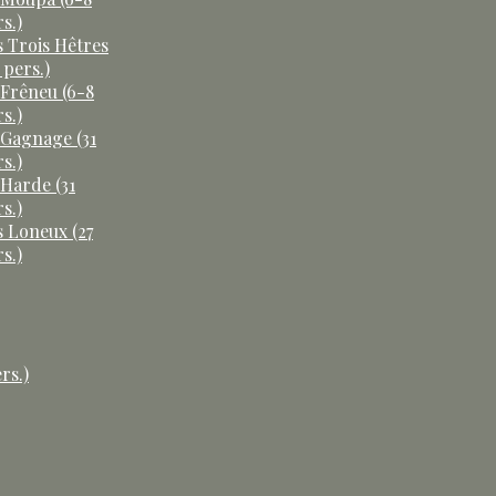
s.)
s Trois Hêtres
 pers.)
 Frêneu (6-8
s.)
 Gagnage (31
s.)
 Harde (31
s.)
s Loneux (27
s.)
rs.)