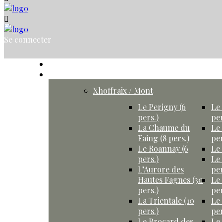
Se connecter
Accueil
Gîtes
Xhoffraix / Mont
Le Perigny (6
Le 
pers.)
per
La Chaume du
Le
Faing (8 pers.)
per
Le Roannay (6
Le 
pers.)
Le
L’Aurore des
per
Hautes Fagnes (30
Le
pers.)
per
La Trientale (10
Le
pers.)
per
Le Brocard des
Le