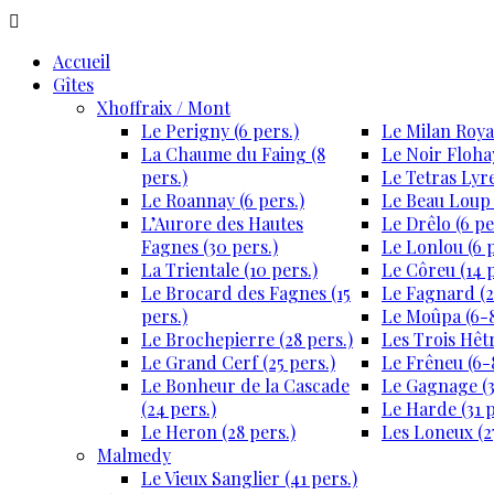
Accueil
Gîtes
Xhoffraix / Mont
Le Perigny (6 pers.)
Le Milan Royal
La Chaume du Faing (8
Le Noir Flohay
pers.)
Le Tetras Lyre
Le Roannay (6 pers.)
Le Beau Loup 
L’Aurore des Hautes
Le Drêlo (6 pe
Fagnes (30 pers.)
Le Lonlou (6 p
La Trientale (10 pers.)
Le Côreu (14 p
Le Brocard des Fagnes (15
Le Fagnard (2
pers.)
Le Moûpa (6-8
Le Brochepierre (28 pers.)
Les Trois Hêtr
Le Grand Cerf (25 pers.)
Le Frêneu (6-8
Le Bonheur de la Cascade
Le Gagnage (3
(24 pers.)
Le Harde (31 p
Le Heron (28 pers.)
Les Loneux (27
Malmedy
Le Vieux Sanglier (41 pers.)