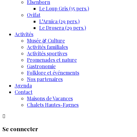
Elsenborn
Le Loup Gris (35 pers.)
Ovifat
L’Arnica (29 pers.)
Le Drosera (29 pers.)
Activités
Musée & Culture
Activités familiales
Activités sportives
Promenades et nature
Gastronomie
Folklore et événements
Nos partenaires
Agenda
Contact
Maisons de Vacances
Chalets Hautes-Fagnes
Se connecter