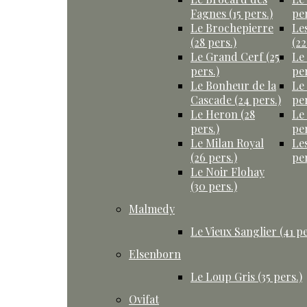
Fagnes (15 pers.)
per
Le Brochepierre
Le
(28 pers.)
(22
Le Grand Cerf (25
Le
pers.)
per
Le Bonheur de la
Le
Cascade (24 pers.)
per
Le Heron (28
Le
pers.)
per
Le Milan Royal
Le
(26 pers.)
per
Le Noir Flohay
(30 pers.)
Malmedy
Le Vieux Sanglier (41 pe
Elsenborn
Le Loup Gris (35 pers.)
Ovifat