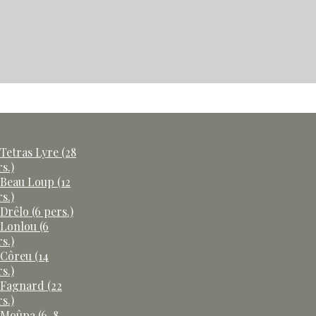
Tetras Lyre (28
s.)
 Beau Loup (12
s.)
Drêlo (6 pers.)
 Lonlou (6
s.)
 Côreu (14
s.)
 Fagnard (22
s.)
 Moûpa (6-8