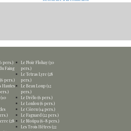
6 pers.)
Le Noir Flohay (30
du Faing
pers.)
Le Tetras Lyre (28
(6 pers.)
pers.)
s Hautes
Le Beau Loup (12
ers.)
pers.)
 (10
Le Drêlo (6 pers.)
Le Lonlou (6 pers.)
des
Le Côreu (14 pers.)
ers.)
Le Fagnard (22 pers.)
erre (28
Le Moûpa (6-8 pers.)
Les Trois Hêtres (22