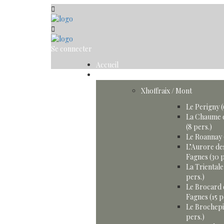
Se connecter
Accueil
Gîtes
Xhoffraix / Mont
Le Perigny (
La Chaume 
(8 pers.)
Le Roannay 
L’Aurore de
Fagnes (30 p
La Trientale
pers.)
Le Brocard 
Fagnes (15 p
Le Brochepi
pers.)