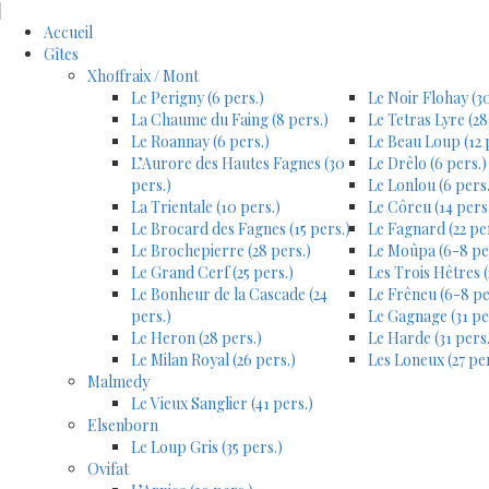
Accueil
Gîtes
Xhoffraix / Mont
Le Perigny (6 pers.)
Le Noir Flohay (30
La Chaume du Faing (8 pers.)
Le Tetras Lyre (28
Le Roannay (6 pers.)
Le Beau Loup (12 
L’Aurore des Hautes Fagnes (30
Le Drêlo (6 pers.)
pers.)
Le Lonlou (6 pers.
La Trientale (10 pers.)
Le Côreu (14 pers
Le Brocard des Fagnes (15 pers.)
Le Fagnard (22 pe
Le Brochepierre (28 pers.)
Le Moûpa (6-8 pe
Le Grand Cerf (25 pers.)
Les Trois Hêtres (
Le Bonheur de la Cascade (24
Le Frêneu (6-8 pe
pers.)
Le Gagnage (31 pe
Le Heron (28 pers.)
Le Harde (31 pers.
Le Milan Royal (26 pers.)
Les Loneux (27 per
Malmedy
Le Vieux Sanglier (41 pers.)
Elsenborn
Le Loup Gris (35 pers.)
Ovifat