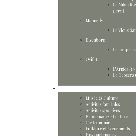
Le Milan Roy
pers.)
Malmedy
Le Vieux San
Elsenborn
Le Loup Gris
Ovifat
L’Arnica (29
Le Drosera (
Activités
Musée & Culture
Activités familiales
Activités sportives
Promenades et nature
Gastronomie
Folklore et événements
Nos partenaires