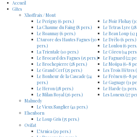
Accueil
Gîtes
Xhoffraix / Mont
Le Perigny (6 pers.)
Le Noir Flohay (30
La Chaume du Faing (8 pers.)
Le Tetras Lyre (28
Le Roannay (6 pers.)
Le Beau Loup (12 
L’Aurore des Hautes Fagnes (30
Le Drêlo (6 pers.)
pers.)
Le Lonlou (6 pers.
La Trientale (10 pers.)
Le Côreu (14 pers
Le Brocard des Fagnes (15 pers.)
Le Fagnard (22 pe
Le Brochepierre (28 pers.)
Le Moûpa (6-8 pe
Le Grand Cerf (25 pers.)
Les Trois Hêtres (
Le Bonheur de la Cascade (24
Le Frêneu (6-8 pe
pers.)
Le Gagnage (31 pe
Le Heron (28 pers.)
Le Harde (31 pers.
Le Milan Royal (26 pers.)
Les Loneux (27 per
Malmedy
Le Vieux Sanglier (41 pers.)
Elsenborn
Le Loup Gris (35 pers.)
Ovifat
L’Arnica (29 pers.)