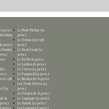
6 pers.)
Le Noir Flohay (30
du Faing
pers.)
Le Tetras Lyre (28
(6 pers.)
pers.)
s Hautes
Le Beau Loup (12
ers.)
pers.)
 (10
Le Drêlo (6 pers.)
Le Lonlou (6 pers.)
des
Le Côreu (14 pers.)
ers.)
Le Fagnard (22 pers.)
erre (28
Le Moûpa (6-8 pers.)
Les Trois Hêtres (22
rf (25
pers.)
Le Frêneu (6-8 pers.)
de la
Le Gagnage (31 pers.)
pers.)
Le Harde (31 pers.)
 pers.)
Les Loneux (27 pers.)