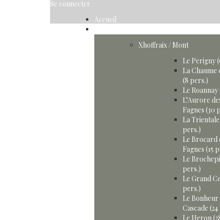
Se connecter
Accueil
Gîtes
Xhoffraix / Mont
Le Perigny (
La Chaume 
(8 pers.)
Le Roannay 
L’Aurore de
Fagnes (30 p
La Trientale
pers.)
Le Brocard 
Fagnes (15 p
Le Brochepi
pers.)
Le Grand Ce
pers.)
Le Bonheur 
Cascade (24 
Le Heron (28