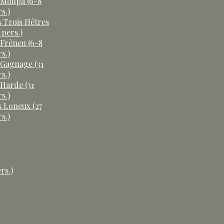
 Moûpa (6-8
s.)
s Trois Hêtres
 pers.)
 Frêneu (6-8
s.)
 Gagnage (31
s.)
 Harde (31
s.)
s Loneux (27
s.)
rs.)