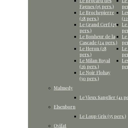
Le Brocard des
Le
Fagnes (15 pers.)
per
Le Brochepierre
Le
(28 pers.)
(22
Le Grand Cerf (25
Le
pers.)
per
Le Bonheur de la
Le
Cascade (24 pers.)
per
Le Heron (28
Le
pers.)
per
Le Milan Royal
Le
(26 pers.)
per
Le Noir Flohay
(30 pers.)
Malmedy
Le Vieux Sanglier (41 pe
Elsenborn
Le Loup Gris (35 pers.)
Ovifat