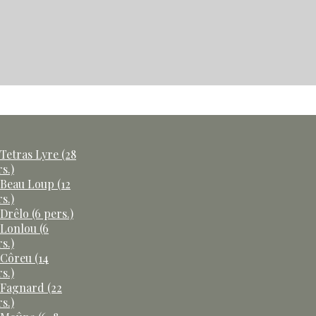
Tetras Lyre (28
s.)
 Beau Loup (12
s.)
Drêlo (6 pers.)
 Lonlou (6
s.)
 Côreu (14
s.)
 Fagnard (22
s.)