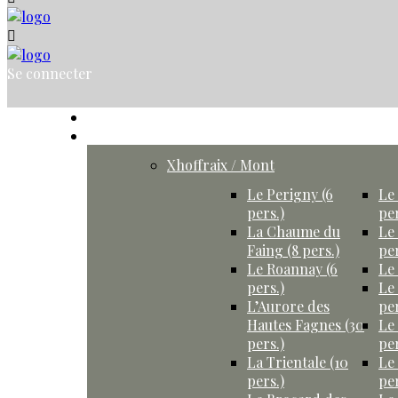
Se connecter
Accueil
Gîtes
Xhoffraix / Mont
Le Perigny (6
Le 
pers.)
per
La Chaume du
Le
Faing (8 pers.)
per
Le Roannay (6
Le 
pers.)
Le
L’Aurore des
per
Hautes Fagnes (30
Le
pers.)
per
La Trientale (10
Le
pers.)
per