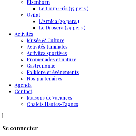
Elsenborn
Le Loup Gris (35 pers.)
Ovifat
L’Arnica (29 pers.)
Le Drosera (29 pers.)
Activités
Musée & Culture
Activités familiales
Activités sportives
Promenades et nature
Gastronomie
Folklore et événements
Nos partenaires
Agenda
Contact
Maisons de Vacances
Chalets Hautes-Fagnes
Se connecter