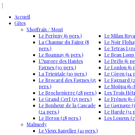
Accueil
Gîtes
Xhoffraix / Mont
Le Perigny (6 pers.)
Le Milan Royal
La Chaume du Faing (8
Le Noir Flohay
pers.)
Le Tetras Lyre
Le Roannay (6 pers.)
Le Beau Loup 
L’Aurore des Hautes
Le Drêlo (6 pe
Fagnes (30 pers.)
Le Lonlou (6 p
La Trientale (10 pers.)
Le Côreu (14 p
Le Brocard des Fagnes (15
Le Fagnard (2
pers.)
Le Moûpa (6-8
Le Brochepierre (28 pers.)
Les Trois Hêtr
Le Grand Cerf (25 pers.)
Le Frêneu (6-8
Le Bonheur de la Cascade
Le Gagnage (3
(24 pers.)
Le Harde (31 p
Le Heron (28 pers.)
Les Loneux (27
Malmedy
Le Vieux Sanglier (41 pers.)